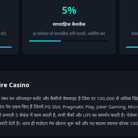
5%
साप्ताहिक कैशबैक
करें,
हर सोमवार को साप्ताहिक हानि वापसी, असीमित बार
दोस्
pire Casino
र वन ऑनलाइन स्लॉट और कैसीनो वेबसाइट है जिस पर 100,000 से अधिक खिलाड़िय
कप्रिय गेम एकत्र किए हैं जिनमें PG Slot, Pragmatic Play, Joker Gaming,
रणाली 5 सेकंड में काम करती है, सभी बैंकों और UPI का समर्थन करती है। पेशेवर ट
ारंटी देती है। आज ही मज़ेदार गेम खेलना शुरू करें और नए सदस्य स्वागत बोनस 100%