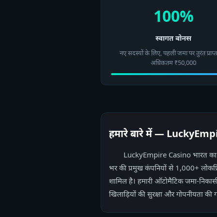
100%
स्वागत बोनस
नए सदस्यों के लिए, पहली जमा पर तुरंत प्राप्त 
अधिकतम ₹50,000
हमारे बारे में — LuckyEm
LuckyEmpire Casino भारत का नंब
भर की प्रमुख कंपनियों से 1,000+ लो
शामिल है। हमारी ऑटोमैटिक जमा-निकासी प्
खिलाड़ियों की सुरक्षा और गोपनीयता की ग