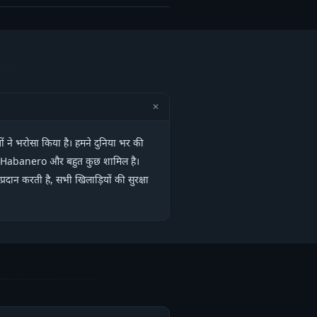
✕
े भरोसा किया है। हमने दुनिया भर की
g, Habanero और बहुत कुछ शामिल है।
रदान करती है, सभी खिलाड़ियों की सुरक्षा