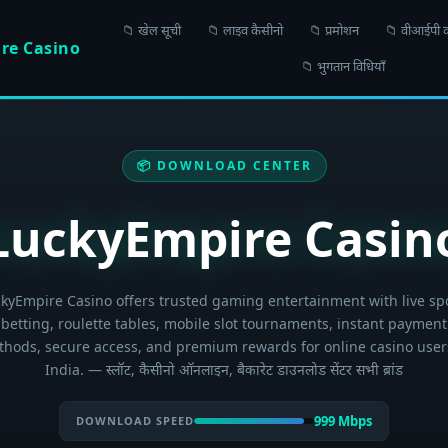
📁 खेल सूची
📁 लाइव कैसीनो
📁 प्रमोशन
📁 वीआईपी 
re Casino
📁 भुगतान विधियाँ
📦 DOWNLOAD CENTER
LuckyEmpire Casin
kyEmpire Casino offers trusted gaming entertainment with live sp
betting, roulette tables, mobile slot tournaments, instant payment
hods, secure access, and premium rewards for online casino user
India. — स्लॉट, कैसीनो ऑनलाइन, बैकारेट डाउनलोड सेंटर सभी ब्रांड
999 Mbps
DOWNLOAD SPEED