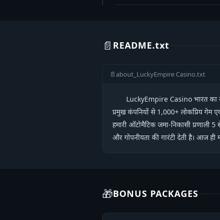
📄
README.txt
📄
about_LuckyEmpire Casino.txt
LuckyEmpire Casino भारत का नंबर
प्रमुख कंपनियों से 1,000+ लोकप्रिय 
हमारी ऑटोमैटिक जमा-निकासी प्रणाली 5 सेकं
और गोपनीयता की गारंटी देती है। आज ही मज
🎁
BONUS PACKAGES