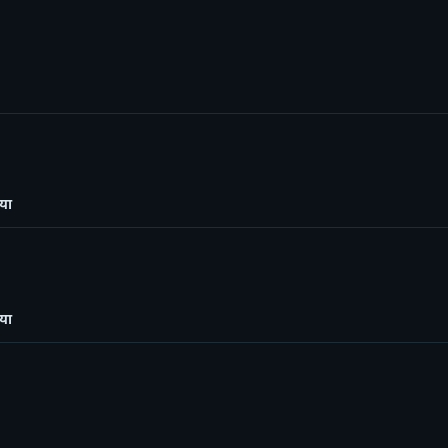
िया
िया