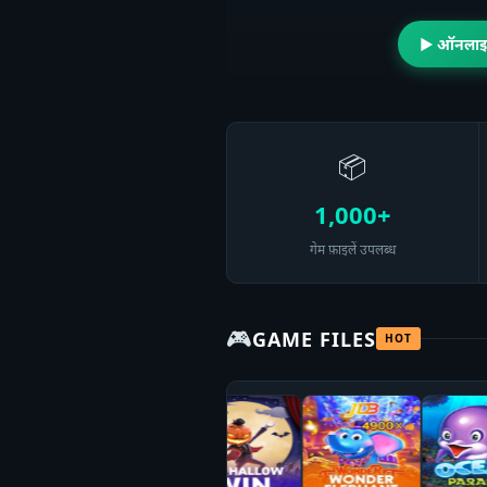
▶ ऑनलाइन
📦
1,000+
गेम फ़ाइलें उपलब्ध
🎮
GAME FILES
HOT