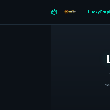
📦
LuckyEmpi
Luc
met