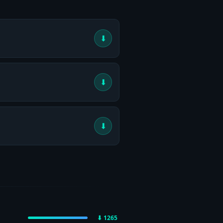
⬇
⬇
⬇
⬇ 1265