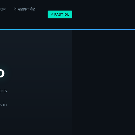
क्लब
📁 सहायता केंद्र
⚡ FAST DL
o
orts
s in