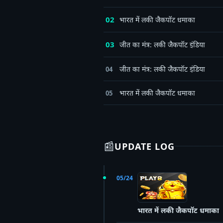
भारत में लकी जैकपॉट धमाका
जीत का मंत्र: लकी जैकपॉट इंडिया
जीत का मंत्र: लकी जैकपॉट इंडिया
भारत में लकी जैकपॉट धमाका
📰
UPDATE LOG
05/24
भारत में लकी जैकपॉट धमाका