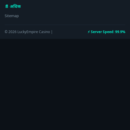
📄 अधिक
Sitemap
© 2026 LuckyEmpire Casino |
⚡ Server Speed: 99.9%